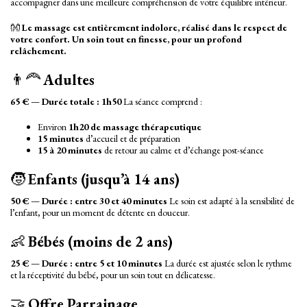
accompagner dans une meilleure compréhension de votre équilibre intérieur.
👐
Le massage est entièrement indolore, réalisé dans le respect de
votre confort. Un soin tout en finesse, pour un profond
relâchement.
👨‍🦰
Adultes
65 €
—
Durée totale : 1h50
La séance comprend :
Environ
1h20 de massage thérapeutique
15 minutes
d’accueil et de préparation
15 à 20 minutes
de retour au calme et d’échange post-séance
🧒
Enfants (jusqu’à 14 ans)
50 €
—
Durée : entre 30 et 40 minutes
Le soin est adapté à la sensibilité de
l’enfant, pour un moment de détente en douceur.
👶
Bébés (moins de 2 ans)
25 €
—
Durée : entre 5 et 10 minutes
La durée est ajustée selon le rythme
et la réceptivité du bébé, pour un soin tout en délicatesse.
🤝
Offre Parrainage