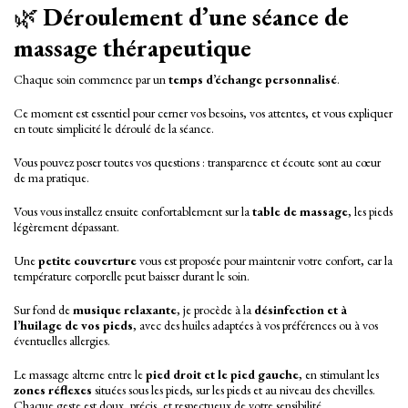
🌿
Déroulement d’une séance de
massage thérapeutique
Chaque soin commence par un
temps d’échange personnalisé
.
Ce moment est essentiel pour cerner vos besoins, vos attentes, et vous expliquer
en toute simplicité le déroulé de la séance.
Vous pouvez poser toutes vos questions : transparence et écoute sont au cœur
de ma pratique.
Vous vous installez ensuite confortablement sur la
table de massage
, les pieds
légèrement dépassant.
Une
petite couverture
vous est proposée pour maintenir votre confort, car la
température corporelle peut baisser durant le soin.
Sur fond de
musique relaxante
, je procède à la
désinfection et à
l’huilage de vos pieds
, avec des huiles adaptées à vos préférences ou à vos
éventuelles allergies.
Le massage alterne entre le
pied droit et le pied gauche
, en stimulant les
zones réflexes
situées sous les pieds, sur les pieds et au niveau des chevilles.
Chaque geste est doux, précis, et respectueux de votre sensibilité.