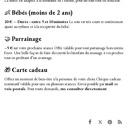
La durée est adaptée à la sensibilité de l’enfant, pour un soin tout en douceur.
👶
Bébés (moins de 2 ans)
20 €
—
Durée : entre 5 et 10 minutes
Le soin est très court et entièrement
ajusté au rythme et à la réceptivité du bébé.
🤝
Parrainage
–5 €
sur votre prochaine séance Offre valable pour tout parrainage hors même
foyer. Une belle façon de faire découvrir les bienfaits du massage à vos proches
tout en profitant d’un avantage.
🎁
Carte cadeau
Offrez un moment de bien-être à la personne de votre choix.Chèque-cadeau
nominatif valable pour une ou plusieurs séances. Envoi possible par
mail
ou
voie postale
. Pour toute demande,
me consulter directement
.